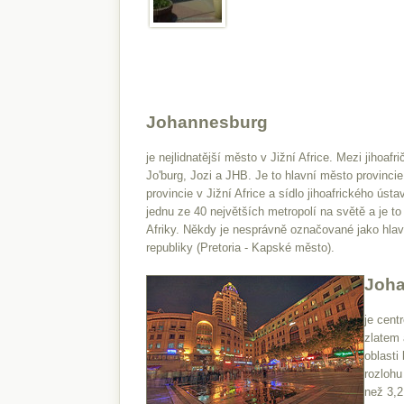
Johannesburg
je nejlidnatější město v Jižní Africe. Mezi jihoaf
Jo'burg, Jozi a JHB. Je to hlavní město provinci
provincie v Jižní Africe a sídlo jihoafrického úst
jednu ze 40 největších metropolí na světě a je t
Afriky. Někdy je nesprávně označované jako hlav
republiky (Pretoria - Kapské město).
Joh
je cent
zlatem 
oblasti
rozlohu
než 3,2