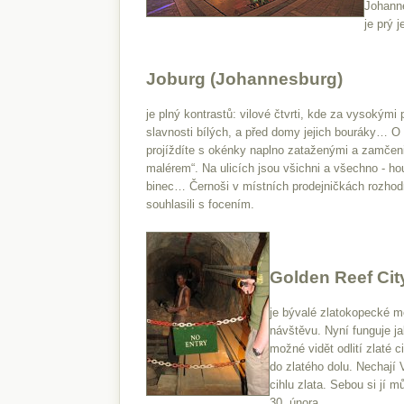
Johann
je prý 
Joburg (Johannesburg)
je plný kontrastů: vilové čtvrti, kde za vysokými 
slavnosti bílých, a před domy jejich bouráky… O 
projíždíte s okénky naplno zataženými a zamčeni
malérem“. Na ulicích jsou všichni a všechno - houf
binec… Černoši v místních prodejničkách rozhod
souhlasili s focením.
Golden Reef Cit
je bývalé zlatokopecké mě
návštěvu. Nyní funguje j
možné vidět odlití zlaté 
do zlatého dolu. Nechají 
cihlu zlata. Sebou si jí 
30. února.