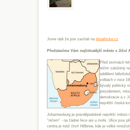
Jsme rádi že jste zavítali na
jihoafricka.cz
.
Představíme Vám nejlidnatější město v Jižní 
Před osmnácti lety
režim založený na
oddělení bělošsk
volbách v roce 19
bývalý politický 
prezidentem, mluv
demokracie a v Jih
největší česká kr
Johannesburg je pravděpodobně největší město 
"ničem" - na žádné řece ani u moře. Ulice jsou př
centra je totiž čtvrť Hillbrow, kde je velké množst